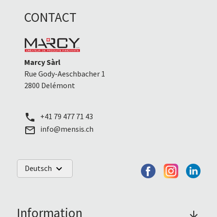
CONTACT
Marcy Sàrl
Rue Gody-Aeschbacher 1
2800 Delémont
+41 79 477 71 43
call
info@mensis.ch
mail_outline
Deutsch
keyboard_arrow_down
Information
arrow_forward