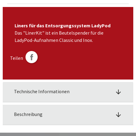
Liners für das Entsorgungssystem LadyPod
Das "LinerKit" ist ein Beutelspender für die
LadyPod-Aufnahmen Classic und Inox.
Teilen
Technische Informationen
arrow_downward
Beschreibung
arrow_downward