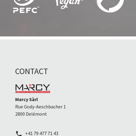
CONTACT
Marcy Sàrl
Rue Gody-Aeschbacher 1
2800 Delémont
+41 79 477 71 43
call