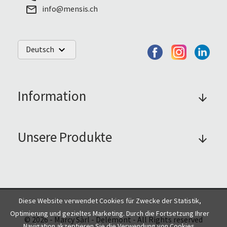
info@mensis.ch
mail_outline
Deutsch
keyboard_arrow_down
Information
arrow_forward
Unsere Produkte
arrow_forward
Diese Website verwendet Cookies für Zwecke der Statistik,
Optimierung und gezieltes Marketing. Durch die Fortsetzung Ihrer
© 2026 - Marcy Sàrl - Delémont - All Rights reserved
Navigation akzeptieren Sie die Verwendung von Cookies.