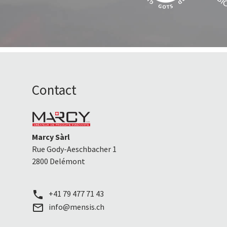
Contact
Marcy Sàrl
Rue Gody-Aeschbacher 1
2800 Delémont
+41 79 477 71 43
call
info@mensis.ch
mail_outline