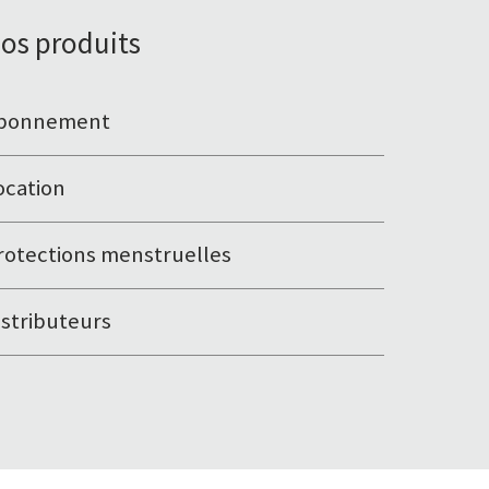
os produits
bonnement
ocation
rotections menstruelles
istributeurs