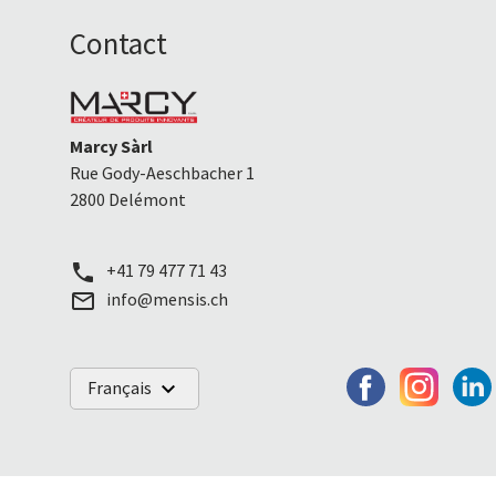
Contact
Marcy Sàrl
Rue Gody-Aeschbacher 1
2800 Delémont
+41 79 477 71 43
call
info@mensis.ch
mail_outline
Français
keyboard_arrow_down