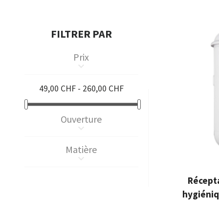
FILTRER PAR
Prix
keyboard_arrow_down
49,00 CHF - 260,00 CHF
Ouverture
keyboard_arrow_down
Matière
keyboard_arrow_down
Récepta
hygiéniq