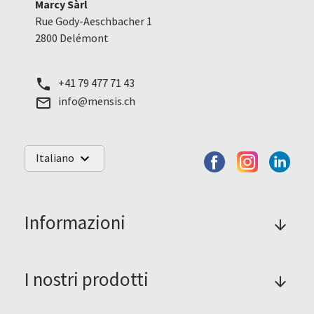
Marcy Sàrl
Rue Gody-Aeschbacher 1
2800 Delémont
+41 79 477 71 43
call
info@mensis.ch
mail_outline
Italiano
keyboard_arrow_down
Informazioni
arrow_forward
I nostri prodotti
arrow_forward