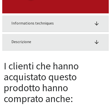
Informations techniques
arrow_downward
Descrizione
arrow_downward
I clienti che hanno
acquistato questo
prodotto hanno
comprato anche: